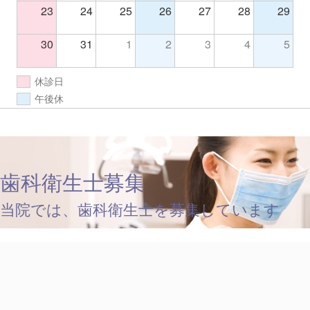
23
24
25
26
27
28
29
30
31
1
2
3
4
5
休診日
午後休
歯科衛生士募集
当院では、歯科衛生士を募集しています