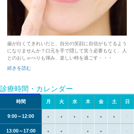
歯が白くてきれいだと、自分の笑顔に自信がもてるよう
になりませんか？口元を手で隠して笑う必要もなく、人
とのおしゃべりも弾み、楽しい時を過ごす・・・
続きを読む
診療時間・カレンダー
時間
月
火
水
木
金
土
日
9:00～12:00
●
●
●
●
●
●
-
13:00～17:00
●
●
-
●
●
-
-