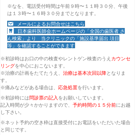
※なを、電話受付時間は午前９時〜１１時３０分、午後
は１３時〜１６時３０分までとなります。
メールによるお問合せはこちら
日本歯科医師会ホームページの「全国の歯医者 さ
ん検索」より 当クリニックの「施設基準届出 項目
等」を確認することができます
※初診時はお口の中の検査やレントゲン検査のうえ
カウンセ
リング
を中心におこないます。
※治療の計画をたてたうえ、
治療は基本次回以降
となりま
す。
※痛みなどがある場合は、
応急処置
を行います。
※初診時には
問診票の記入
をお願いしています。
記入時間が少々かかりますので、
予約時間の１５分前
にお越
し下さい。
※ネット予約の空き枠は直接受付にお電話をいただいた場合
と同じです。