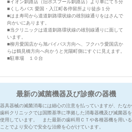
■イオン釧路店（旧ポスフール釧路店）より車にて５分
■くしろバス 愛国・入江町各停留所より徒歩１分
■はま寿司から道道釧路環状線の雄別線通りをはさんで
向かいにあります。
■当クリニックは道道釧路環状線の雄別線通りに面して
います。
■柳月愛国店から旭バイパス方向へ、フクハラ愛国店か
らは鶴見橋方向へ向かうと光陽町側にすぐに見えます。
■駐車場 １０台
最新の滅菌機器及び診療の器機
器具器械の滅菌消毒には細心の注意を払っていますが、たなか
歯科クリニックでは国際基準に準拠した消毒器機及び滅菌器を
使用しています。 また最新の歯科用ＣＴや各種器機を用いる
ことでより安心で安全な治療を心がけています。