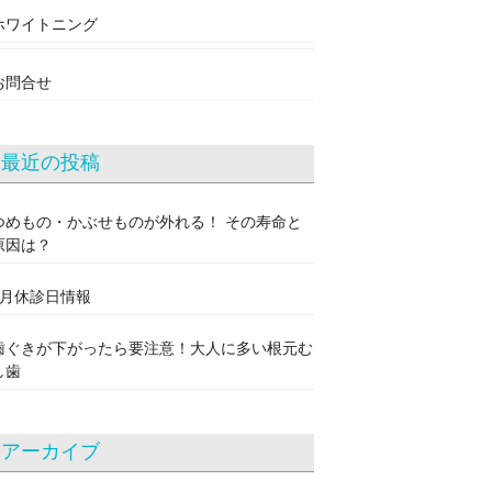
ホワイトニング
お問合せ
最近の投稿
つめもの・かぶせものが外れる！ その寿命と
原因は？
8月休診日情報
歯ぐきが下がったら要注意！大人に多い根元む
し歯
アーカイブ