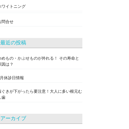
ホワイトニング
お問合せ
最近の投稿
つめもの・かぶせものが外れる！ その寿命と
原因は？
8月休診日情報
歯ぐきが下がったら要注意！大人に多い根元む
し歯
アーカイブ