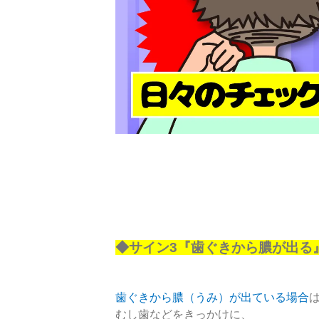
◆サイン3『歯ぐきから膿が出る
歯ぐきから膿（うみ）が出ている場合
むし歯などをきっかけに、