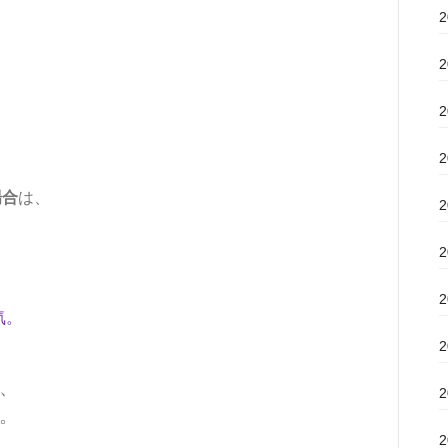
場合
は、
。
気。
、
。