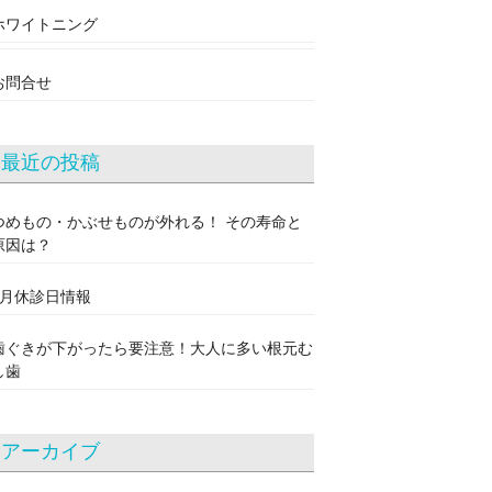
ホワイトニング
お問合せ
最近の投稿
つめもの・かぶせものが外れる！ その寿命と
原因は？
8月休診日情報
歯ぐきが下がったら要注意！大人に多い根元む
し歯
アーカイブ