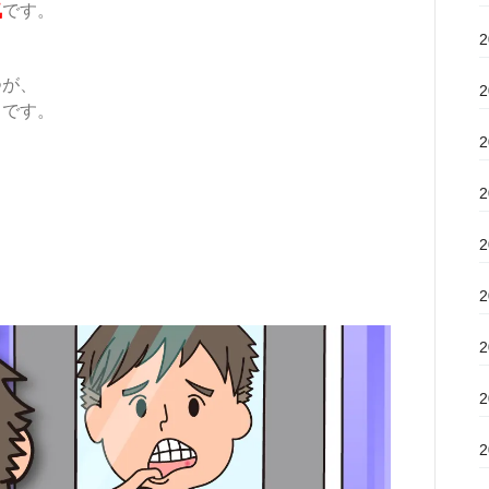
気
です。
つが、
」
です。