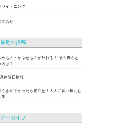
ホワイトニング
お問合せ
最近の投稿
つめもの・かぶせものが外れる！ その寿命と
原因は？
8月休診日情報
歯ぐきが下がったら要注意！大人に多い根元む
し歯
アーカイブ