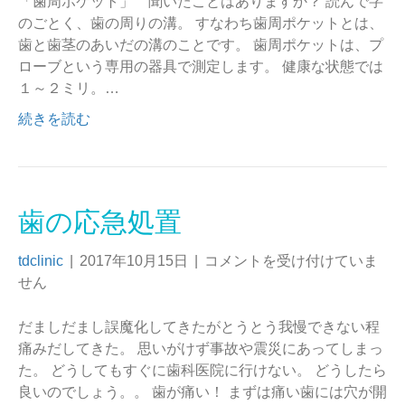
「歯周ポケット」 聞いたことはありますか？ 読んで字
のごとく、歯の周りの溝。 すなわち歯周ポケットとは、
歯と歯茎のあいだの溝のことです。 歯周ポケットは、プ
ローブという専用の器具で測定します。 健康な状態では
１～２ミリ。…
続きを読む
歯の応急処置
tdclinic
|
2017年10月15日
|
コメントを受け付けていま
せん
だましだまし誤魔化してきたがとうとう我慢できない程
痛みだしてきた。 思いがけず事故や震災にあってしまっ
た。 どうしてもすぐに歯科医院に行けない。 どうしたら
良いのでしょう。。 歯が痛い！ まずは痛い歯には穴が開