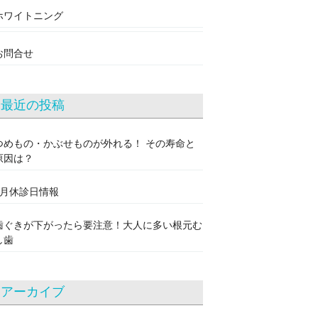
ホワイトニング
お問合せ
最近の投稿
つめもの・かぶせものが外れる！ その寿命と
原因は？
8月休診日情報
歯ぐきが下がったら要注意！大人に多い根元む
し歯
アーカイブ