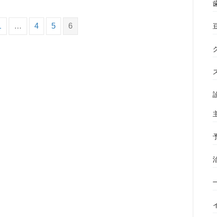
1
…
4
5
6